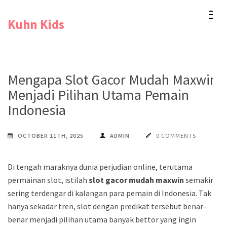
Skip
Kuhn Kids
to
content
(Press
Enter)
Mengapa Slot Gacor Mudah Maxwin
Menjadi Pilihan Utama Pemain
Indonesia
OCTOBER 11TH, 2025
ADMIN
0 COMMENTS
Di tengah maraknya dunia perjudian online, terutama
permainan slot, istilah
slot gacor mudah maxwin
semakin
sering terdengar di kalangan para pemain di Indonesia. Tak
hanya sekadar tren, slot dengan predikat tersebut benar-
benar menjadi pilihan utama banyak bettor yang ingin